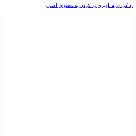
رد کردن به ناوبری
رد کردن به محتوای اصلی
ADD ANYTHING HERE OR JUST REMOVE IT…