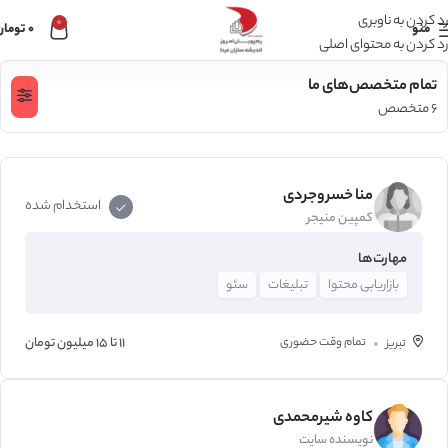
رد کردن به ناوبری
0
منو
0
تومان
رد کردن به محتوای اصلی
تمام متخصص‌های ما
6 متخصص
منا خسروجردی‌
استخدام شده
کمپین منیجر
مهارت‌ها
بازاریابی محتوا
تبلیغات
سئو
تمام وقت
حضوری
11 تا 15 میلیون تومان
تبریز
کاوه شیرمحمدی
نویسنده سایت