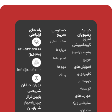
درباره
دسترسی
راه های
رهپویان
سریع
ارتباطی
امروز
صفحه اصلی
گروه آموزشی
۰۲۱-۵۲۳۵۹۰۰۰
درباره ما
رهپویان امروز
(۳۰ خط)
تماس با ما
مرجع
آموزش‌های
دوره‌ها
info@rasfco.ir
کاربردی و
وبلاگ
دوره‌های
تهران، خیابان
توسعه
شریعتی،
مهارت‌های
پایین تر از
چهارراه بهار
سازمانی ویژه
شیراز، بن
مدیران،