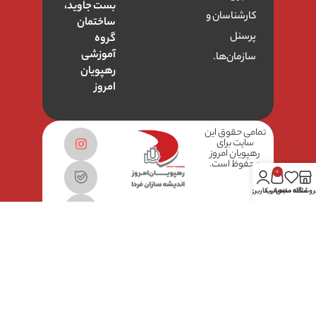
بست جاوید،
کارشناسان و
ساختمان
پرسنل
گروه
آموزشی
سازمان‌ها.
رهپویان
امروز
تمامی حقوق این
سایت برای
رهپویان امروز
محفوظ است.
0
روشگاه
علاقه مندی
سبد خرید
حساب کاربری من