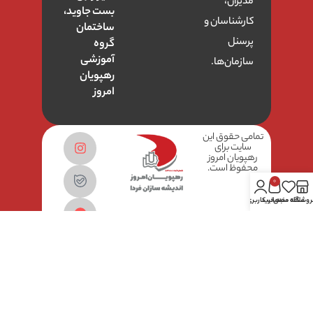
مدیران،
بست جاوید،
کارشناسان و
ساختمان
پرسنل
گروه
آموزشی
سازمان‌ها.
رهپویان
امروز
تمامی حقوق این
سایت برای
رهپویان امروز
محفوظ است.
0
روشگاه
علاقه مندی
سبد خرید
حساب کاربری من