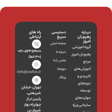
درباره
دسترسی
راه های
رهپویان
سریع
ارتباطی
امروز
صفحه اصلی
گروه آموزشی
۰۲۱-۵۲۳۵۹۰۰۰
درباره ما
رهپویان امروز
(۳۰ خط)
تماس با ما
مرجع
آموزش‌های
دوره‌ها
info@rasfco.ir
کاربردی و
وبلاگ
دوره‌های
تهران، خیابان
توسعه
شریعتی،
مهارت‌های
پایین تر از
چهارراه بهار
سازمانی ویژه
شیراز، بن