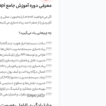
معرفی دوره آموزش جامع api نویسی با PHP
کاربردی را از صفر تا صد پیاده‌سازی می‌کنیم
چه چیزهایی یاد می‌گیرید؟
???? ساخت سیستم احراز هویت چندگانه (ایمیل، 
???? پیاده‌سازی سیستم مدیریت اعلان‌ها (ایمیل، SMS، تلگرام، پوش 
???? طراحی و توسعه API برای اپلیکیشن‌های موبایل با احراز هویت امن
???? مدیریت فایل و فضای ذخیره‌سازی (آپلود،
???? پیاده‌سازی چت زنده و پیام‌رسان با Laravel Reverb
???? اتصال درگاه پرداخت و کیف پول دیجیت
???? ایجاد سیستم مدیریت محتوا (CMS)‌ و ویرایشگر حرفه‌ای
???? مدیریت نقش‌ها و سطوح دسترسی کاربران (ACL) با rmissions
???? بهینه‌سازی عملکرد و کشینگ در لاراول با Redis و zon
???? ساخت سیستم نظرات و امتیازدهی کار
بیشتر بخوانید
مزایا یادگیری لاراول به‌صورت 