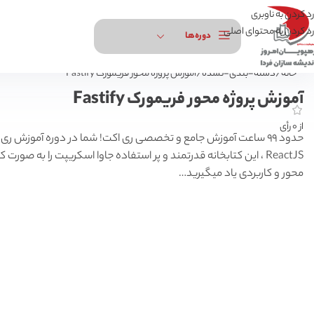
رد کردن به ناوبری
رد کردن به محتوای اصلی
دوره‌ها
خانه
دسته-بندی-نشده
آموزش پروژه محور فریمورک Fastify
آموزش پروژه محور فریمورک Fastify
از 0 رأی
حدود 99 ساعت آموزش جامع و تخصصی ری اکت! شما در دوره آموزش ری
ReactJS ، این کتابخانه قدرتمند و پر استفاده جاوا اسکریپت را به صورت کا
محور و کاربردی یاد میگیرید…