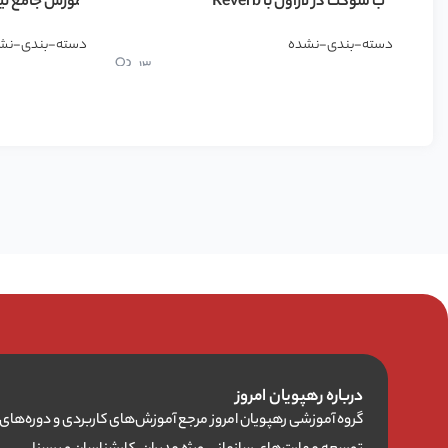
وب سوکت در لاراول با Reverb
آموزش جامع لی
دسته-بندی-نشده
دسته-بندی-نش
13
درباره رهپویان امروز
گروه آموزشی رهپویان امروز مرجع آموزش‌های کاربردی و دوره‌های