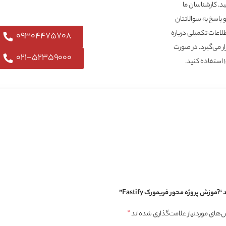
شید. کارشناسان ما
و پاسخ به سوالاتتان
لاعات تکمیلی درباره
09304475708
رار می‌گیرد. در صورت
021-52359000
زش پروژه محور فریمورک Fastify”
های موردنیاز علامت‌گذاری شده‌اند
*