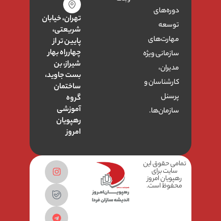
دوره‌های
تهران، خیابان
توسعه
شریعتی،
مهارت‌های
پایین تر از
چهارراه بهار
سازمانی ویژه
شیراز، بن
مدیران،
بست جاوید،
کارشناسان و
ساختمان
پرسنل
گروه
آموزشی
سازمان‌ها.
رهپویان
امروز
تمامی حقوق این
سایت برای
رهپویان امروز
محفوظ است.