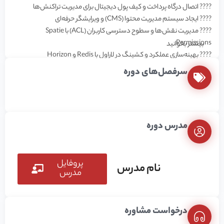
???? اتصال درگاه پرداخت و کیف پول دیجیتال برای مدیریت تراکنش‌ها
???? ایجاد سیستم مدیریت محتوا (CMS)‌ و ویرایشگر حرفه‌ای
???? مدیریت نقش‌ها و سطوح دسترسی کاربران (ACL) با Spatie
Permissions
بیشتر بخوانید
???? بهینه‌سازی عملکرد و کشینگ در لاراول با Redis و Horizon
???? ساخت سیستم نظرات و امتیازدهی کاربران
سرفصل‌های دوره
مزایا یادگیری لاراول به‌صورت پروژه محور
یادگیری لاراول به‌صورت پروژه‌محور باعث می‌شود مفاهیم تئوری را به‌طور
مدرس دوره
عمیق‌تر و کاربردی‌تر درک کنید. در این روش، به جای تمرکز صرف بر تعاریف و
مفاهیم انتزاعی، با چالش‌های واقعی مواجه می‌شوید و توانایی حل مسئله در
شما تقویت می‌شود. همچنین، این سبک آموزش موجب تثبیت بهتر مباحث
شده و اعتمادبه‌نفس شما برای ورود به بازار کار را افزایش می‌دهد. علاوه بر این،
پروفایل
نام مدرس
مدرس
با انجام پروژه‌های عملی، نمونه‌کارهای ارزشمندی برای نمایش در گیت‌هاب
(GitHub) ایجاد خواهید کرد که به تقویت رزومه و افزایش شانس استخدام
شما در شرکت‌های معتبر کمک فراوانی می‌کند.
درخواست مشاوره