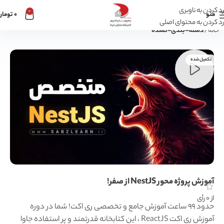
رد کردن به ناوبری
0
منو
0
تومان
رد کردن به محتوای اصلی
خانه
دسته-بندی-نشده
تکمیل شده
آموزش پروژه محور NestJS از صفر!
از 0 رأی
حدود 99 ساعت آموزش جامع و تخصصی ری اکت! شما در دوره
آموزش ری اکت ReactJS ، این کتابخانه قدرتمند و پر استفاده جاوا