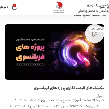
رد کردن به ناوبری
0
منو
0
تومان
رد کردن به محتوای اصلی
خانه
دسته-بندی-نشده
در حال برگزاری
تکنیک های قیمت گذاری پروژه های فریلنسری
از 0 رأی
حدود 99 ساعت آموزش جامع و تخصصی ری اکت! شما در دوره
آموزش ری اکت ReactJS ، این کتابخانه قدرتمند و پر استفاده جاوا