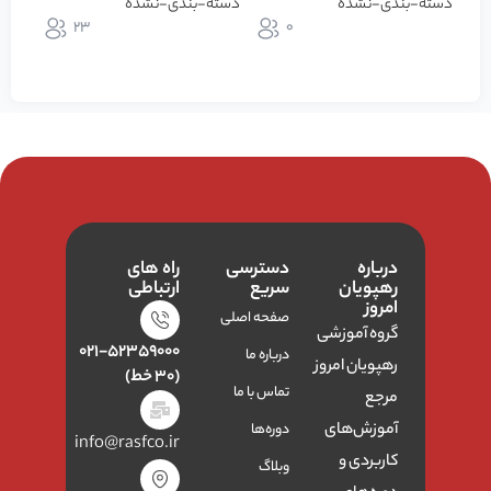
دسته-بندی-نشده
دسته-بندی-نشده
دسته
23
0
ثبت نام در دوره
ثبت نام در دوره
ثبت
درباره
دسترسی
راه های
رهپویان
سریع
ارتباطی
امروز
صفحه اصلی
گروه آموزشی
۰۲۱-۵۲۳۵۹۰۰۰
درباره ما
رهپویان امروز
(۳۰ خط)
تماس با ما
مرجع
آموزش‌های
دوره‌ها
info@rasfco.ir
کاربردی و
وبلاگ