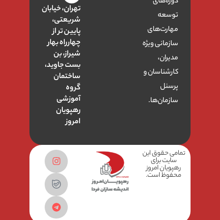
دوره‌های
تهران، خیابان
توسعه
شریعتی،
مهارت‌های
پایین تر از
چهارراه بهار
سازمانی ویژه
شیراز، بن
مدیران،
بست جاوید،
کارشناسان و
ساختمان
پرسنل
گروه
آموزشی
سازمان‌ها.
رهپویان
امروز
تمامی حقوق این
سایت برای
رهپویان امروز
محفوظ است.