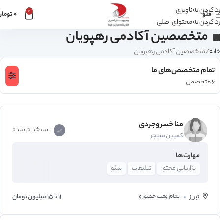
رد کردن به ناوبری
0
منو
0
تومان
رد کردن به محتوای اصلی
متخصصین آکادمی رهپویان
خانه
متخصصین آکادمی رهپویان
تمام متخصص‌های ما
6 متخصص
منا خسروجردی‌
استخدام شده
کمپین منیجر
مهارت‌ها
بازاریابی محتوا
تبلیغات
سئو
تمام وقت
حضوری
11 تا 15 میلیون تومان
تبریز