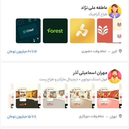
عاطفه علی نژاد
طراح گرافیک
تمام وقت
حضوری
16 تا 20 میلیون تومان
البرز
مهران اسماعیلی آذر
فول استک دولوپر + دیجیتال مارکتر و طراح پست
تمام وقت
دورکاری
11 تا 15 میلیون تومان
تهران