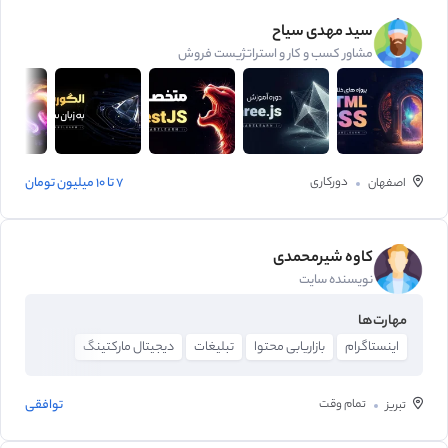
سید مهدی سیاح
مشاور کسب و کار و استراتژیست فروش
دورکاری
7 تا 10 میلیون تومان
اصفهان
کاوه شیرمحمدی
نویسنده سایت
مهارت‌ها
اینستاگرام
بازاریابی محتوا
تبلیغات
دیجیتال مارکتینگ
تمام وقت
توافقی
تبریز