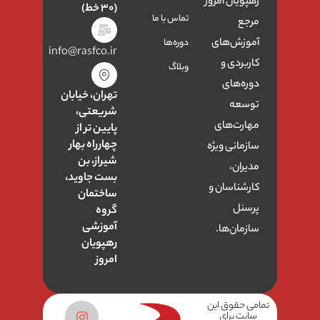
رهپویان امروز
(۳۰ خط)
تماس با ما
مرجع
آموزش‌های
دوره‌ها
info@rasfco.ir
کاربردی و
وبلاگ
دوره‌های
تهران، خیابان
توسعه
شریعتی،
مهارت‌های
پایین تر از
چهارراه بهار
سازمانی ویژه
شیراز، بن
مدیران،
بست جاوید،
کارشناسان و
ساختمان
پرسنل
گروه
آموزشی
سازمان‌ها.
رهپویان
امروز
تمامی حقوق این
سایت برای